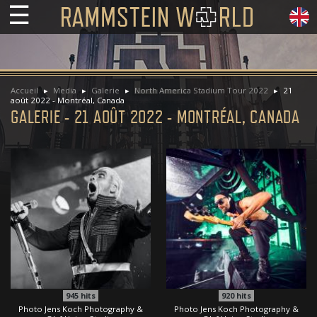
☰
Accueil
Media
Galerie
North America Stadium Tour 2022
21
août 2022 - Montréal, Canada
GALERIE - 21 AOÛT 2022 - MONTRÉAL, CANADA
945
hits
920
hits
Photo Jens Koch Photography &
Photo Jens Koch Photography &