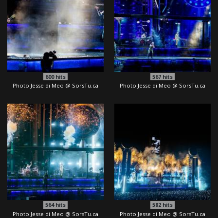
600
hits
567
hits
Photo Jesse di Meo @ SorsTu.ca
Photo Jesse di Meo @ SorsTu.ca
564
hits
582
hits
Photo Jesse di Meo @ SorsTu.ca
Photo Jesse di Meo @ SorsTu.ca