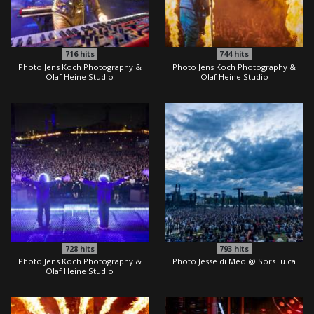
716
hits
744
hits
Photo Jens Koch Photography &
Photo Jens Koch Photography &
Olaf Heine Studio
Olaf Heine Studio
728
hits
793
hits
Photo Jens Koch Photography &
Photo Jesse di Meo @ SorsTu.ca
Olaf Heine Studio