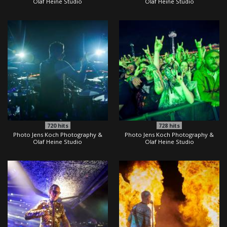
Olaf Heine Studio
Olaf Heine Studio
720
hits
728
hits
Photo Jens Koch Photography &
Photo Jens Koch Photography &
Olaf Heine Studio
Olaf Heine Studio