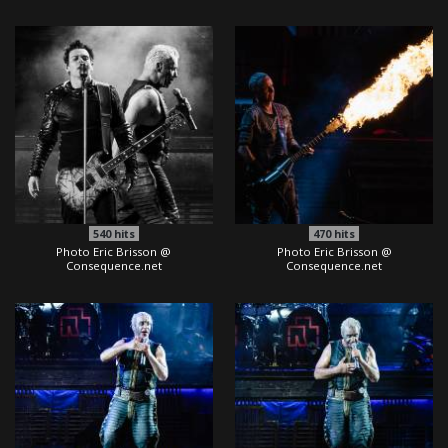
540
hits
470
hits
Photo Eric Brisson @
Photo Eric Brisson @
Consequence.net
Consequence.net