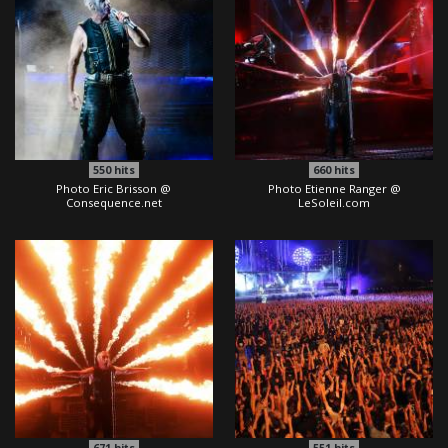
550
hits
660
hits
Photo Eric Brisson @
Photo Etienne Ranger @
Consequence.net
LeSoleil.com
671
hits
551
hits