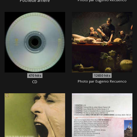
Pochette arrière
470
hits
12650
hits
CD
Photo par Eugenio Recuenco