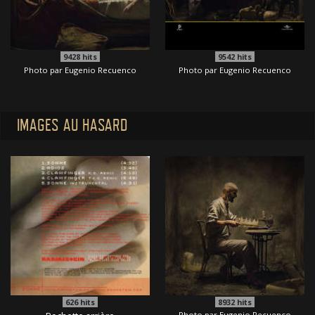
9428
hits
9542
hits
Photo par Eugenio Recuenco
Photo par Eugenio Recuenco
IMAGES AU HASARD
626
hits
8932
hits
Photo par Eugenio Recuenco