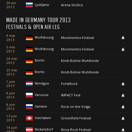
30 avr.
Ljubljana
Arena Stožice
2013
MADE IN GERMANY TOUR 2013
FESTIVALS & OPEN AIR LEG
4 mai
Wolfsbourg
Movimentos Festival
2013
5 mai
Wolfsbourg
Movimentos Festival
2013
24 mai
Berlin
Kindl-Bühne Wuhlheide
2013
25 mai
Berlin
Kindl-Bühne Wuhlheide
2013
1 juin
Nimègue
FortaRock
2013
4 juin
Varsovie
IMPACT Fest
2013
8 juin
Samara
Rock on the Volga
2013
13 juin
Interlaken
Greenfield Festival
2013
14 juin
Nickelsdorf
Nova Rock Festival
2013