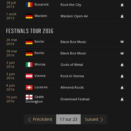
28 juil.
Bucarest
Rock the City
2013
1 août
Wacken
Wacken Open Air
2013
FESTIVALS TOUR 2016
26 mai
Berlin
Black Box Music
2016
28 mai
Berlin
Black Box Music
2016
2 juin
Monza
Gods of Metal
2016
3 juin
Vienne
Rock In Vienna
2016
4 juin
Lucerne
Allmend Rockt
2016
Castle
10 juin
Download Festival
2016
Donington
Précédent
17
sur 23
Suivant