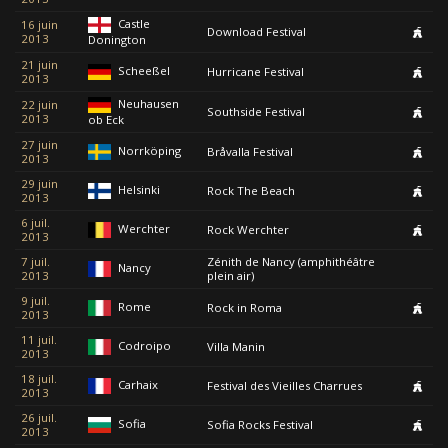
Castle
16 juin
Download Festival
2013
Donington
21 juin
Scheeßel
Hurricane Festival
2013
Neuhausen
22 juin
Southside Festival
2013
ob Eck
27 juin
Norrköping
Bråvalla Festival
2013
29 juin
Helsinki
Rock The Beach
2013
6 juil.
Werchter
Rock Werchter
2013
7 juil.
Zénith de Nancy (amphithéâtre
Nancy
2013
plein air)
9 juil.
Rome
Rock in Roma
2013
11 juil.
Codroipo
Villa Manin
2013
18 juil.
Carhaix
Festival des Vieilles Charrues
2013
26 juil.
Sofia
Sofia Rocks Festival
2013