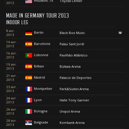
Houston, TX
Toyota Center
2012
MADE IN GERMANY TOUR 2013
INDOOR LEG
8 avr.
Berlin
Black Box Music
2013
14 avr.
Barcelone
Palau Sant Jordi
2013
16 avr.
Lisbonne
Pavilhão Atlântico
2013
19 avr.
Bilbao
Bizkaia Arena
2013
21 avr.
Madrid
Palacio de Deportes
2013
23 avr.
Montpellier
Park&Suites Arena
2013
24 avr.
Lyon
Halle Tony Garnier
2013
26 avr.
Bologne
Unipol Arena
2013
28 avr.
Belgrade
Kombank Arena
2013