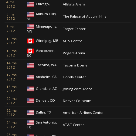
4 mai
Chicago, IL
Allstate Arena
2012
Auburn Hills,
6 mai
The Palace of Auburn Hills
2012
MI
Minneapolis,
8 mai
Target Center
2012
MN
10 mai
Winnipeg, MB
MTS Centre
2012
Vancouver,
13 mai
Rogers Arena
2012
BC
14 mai
Tacoma, WA
Tacoma Dome
2012
17 mai
Anaheim, CA
Honda Center
2012
18 mai
Glendale, AZ
Jobing.com Arena
2012
20 mai
Denver, CO
Denver Coliseum
2012
22 mai
Dallas, TX
American Airlines Center
2012
San Antonio,
24 mai
AT&T Center
2012
TX
25 mai