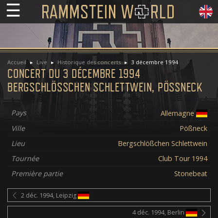
☰
Accueil
Live
Historique des concerts
3 décembre 1994
CONCERT DU 3 DÉCEMBRE 1994
BERGSCHLÖSSCHEN SCHLETTWEIN, PÖSSNECK
Pays
Allemagne
Ville
Pößneck
Lieu
Bergschlößchen Schlettwein
Tournée
Club Tour 1994
Première partie
Stonebeat
2 déc. 1994, Leipzig
4 déc. 1994, Berlin