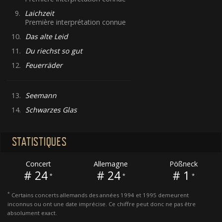
9.
Laichzeit
Première interprétation connue
10.
Das alte Leid
11.
Du riechst so gut
12.
Feuerräder
13.
Seemann
14.
Schwarzes Glas
STATISTIQUES
Concert
Allemagne
Pößneck
# 24
# 24
# 1
*
*
*
*
Certains concerts allemands des années 1994 et 1995 demeurent
inconnus ou ont une date imprécise. Ce chiffre peut donc ne pas être
absolument exact.