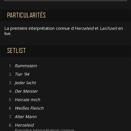
PARTICULARITÉS
La première interprétation connue d'
Herzeleid
et
Laichzeit
en
live.
SETLIST
1.
Rammstein
2.
Tier '94
3.
Jeder lacht
4.
Der Meister
5.
Heirate mich
6.
Weißes Fleisch
7.
Alter Mann
8.
Herzeleid
Première interprétation connue