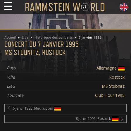
☰
Accueil
Live
Historique des concerts
7 janvier 1995
CONCERT DU 7 JANVIER 1995
MS STUBNITZ, ROSTOCK
Pays
Allemagne
Ville
Rostock
Lieu
MS Stubnitz
Tournée
Club Tour 1995
6 janv. 1995, Neuruppin
8 janv. 1995, Rostock