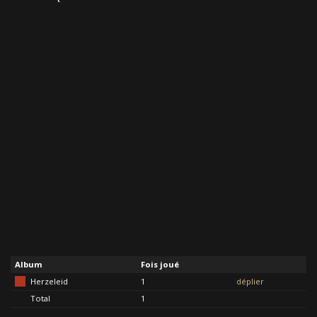
Album
Fois joué
Herzeleid
1
déplier
Total
1