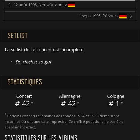
12 août 1995, Neuwürschnitz
1 sept. 1995, Pößneck
SETLIST
La setlist de ce concert est incomplète.
•
Du riechst so gut
STATISTIQUES
Concert
Allemagne
Cologne
# 42
# 42
# 1
*
*
*
*
Certains concerts allemands des années 1994 et 1995 demeurent
inconnus ou ont une date imprécise. Ce chiffre peut donc ne pas être
absolument exact.
STATISTIQUES SUR LES ALBUMS