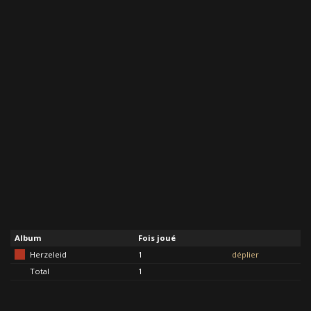
Album
Fois joué
Herzeleid
1
déplier
Total
1