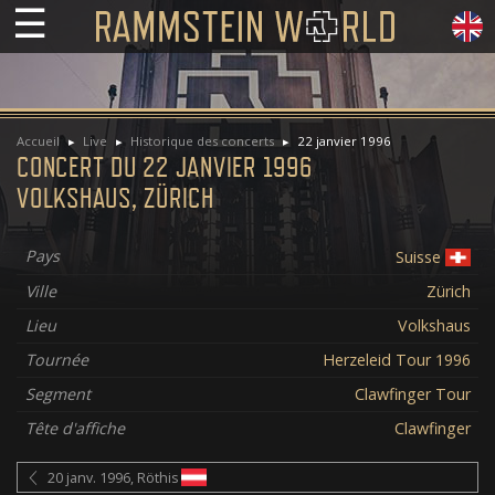
☰
Accueil
Live
Historique des concerts
22 janvier 1996
CONCERT DU 22 JANVIER 1996
VOLKSHAUS, ZÜRICH
Pays
Suisse
Ville
Zürich
Lieu
Volkshaus
Tournée
Herzeleid Tour 1996
Segment
Clawfinger Tour
Tête d'affiche
Clawfinger
20 janv. 1996, Röthis