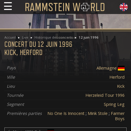
☰
Accueil
Live
Historique des concerts
12 juin 1996
CONCERT DU 12 JUIN 1996
KICK, HERFORD
Pays
Allemagne
Ville
Herford
Lieu
Kick
Tournée
Herzeleid Tour 1996
Segment
Spring Leg
Premières parties
No One Is Innocent
;
Mink Stole
;
Farmer
Boys