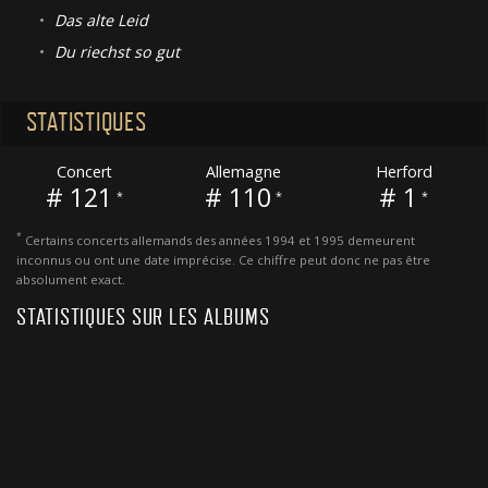
•
Das alte Leid
•
Du riechst so gut
STATISTIQUES
Concert
Allemagne
Herford
# 121
# 110
# 1
*
*
*
*
Certains concerts allemands des années 1994 et 1995 demeurent
inconnus ou ont une date imprécise. Ce chiffre peut donc ne pas être
absolument exact.
STATISTIQUES SUR LES ALBUMS