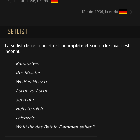
11 juin 1996, Brême
13 juin 1996, Krefeld
SETLIST
La setlist de ce concert est incomplète et son ordre exact est
inconnu.
•
Rammstein
•
Der Meister
•
Weißes Fleisch
•
Asche zu Asche
•
Seemann
•
Heirate mich
•
Laichzeit
•
Wollt ihr das Bett in Flammen sehen?