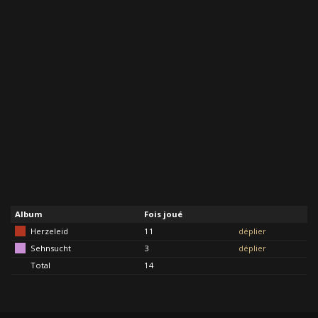
Album
Fois joué
Herzeleid
11
déplier
Sehnsucht
3
déplier
Total
14