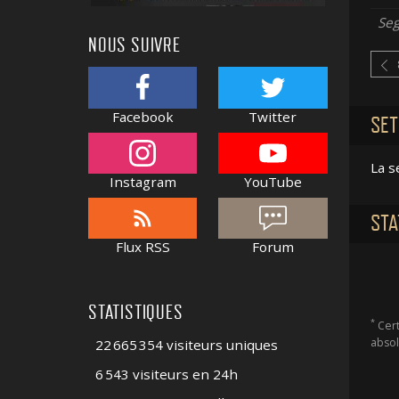
Se
NOUS SUIVRE
Facebook
Twitter
SET
La s
Instagram
YouTube
STA
Flux RSS
Forum
STATISTIQUES
*
Cert
absol
22 665 354 visiteurs uniques
6 543 visiteurs en 24h