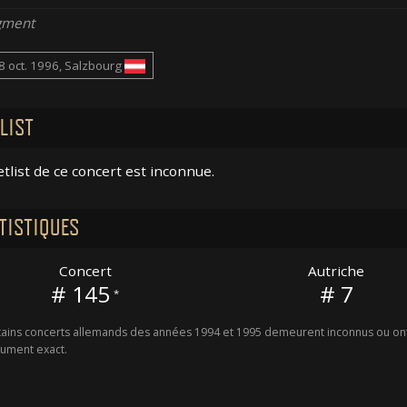
gment
8 oct. 1996, Salzbourg
LIST
etlist de ce concert est inconnue.
TISTIQUES
Concert
Autriche
# 145
# 7
*
ains concerts allemands des années 1994 et 1995 demeurent inconnus ou ont 
ument exact.