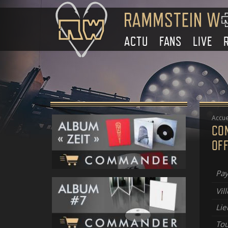
ACTU
FANS
LIVE
Accue
CO
OF
Pay
Vill
Lie
To