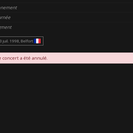
enement
urnée
gment
3 juil. 1998, Belfort
 concert a été annulé.