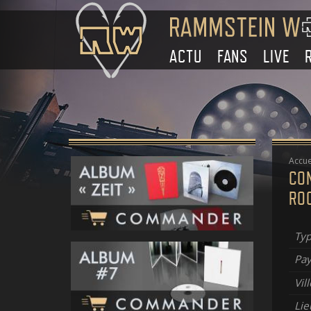
ACTU
FANS
LIVE
Accue
CON
RO
Typ
Pay
Vill
Lie