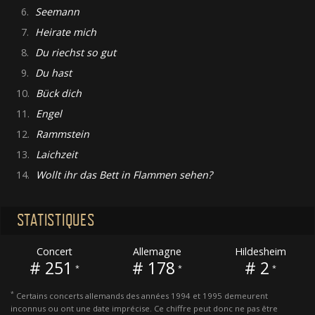
6.
Seemann
7.
Heirate mich
8.
Du riechst so gut
9.
Du hast
10.
Bück dich
11.
Engel
12.
Rammstein
13.
Laichzeit
14.
Wollt ihr das Bett in Flammen sehen?
STATISTIQUES
Concert
Allemagne
Hildesheim
# 251
# 178
# 2
*
*
*
*
Certains concerts allemands des années 1994 et 1995 demeurent
inconnus ou ont une date imprécise. Ce chiffre peut donc ne pas être