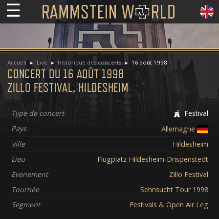
☰
Accueil
Live
Historique des concerts
16 août 1998
CONCERT DU 16 AOÛT 1998
ZILLO FESTIVAL, HILDESHEIM
Type de concert
Festival
Pays
Allemagne
Ville
Hildesheim
Lieu
Flugplatz Hildesheim-Drispenstedt
Evenement
Zillo Festival
Tournée
Sehnsucht Tour 1998
Segment
Festivals & Open Air Leg