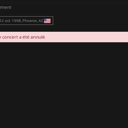
gment
12 oct. 1998, Phoenix, AZ
 concert a été annulé.