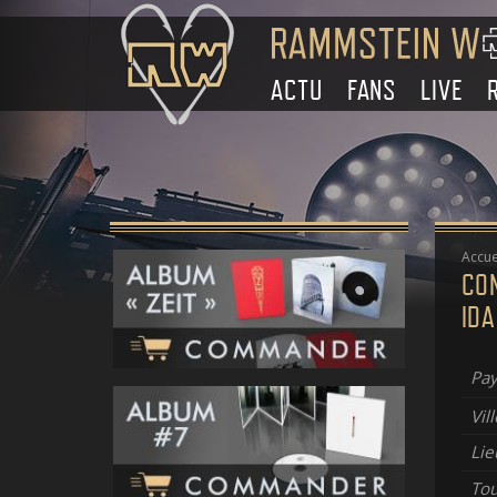
ACTU
FANS
LIVE
Accue
CO
IDA
Pay
Vill
Lie
To