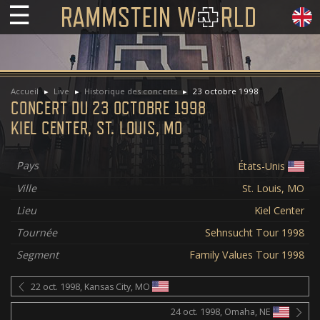
☰
Accueil
Live
Historique des concerts
23 octobre 1998
CONCERT DU 23 OCTOBRE 1998
KIEL CENTER, ST. LOUIS, MO
Pays
États-Unis
Ville
St. Louis, MO
Lieu
Kiel Center
Tournée
Sehnsucht Tour 1998
Segment
Family Values Tour 1998
22 oct. 1998, Kansas City, MO
24 oct. 1998, Omaha, NE