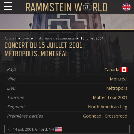
☰
Accueil
Live
Historique des concerts
15 juillet 2001
CONCERT DU 15 JUILLET 2001
MÉTROPOLIS, MONTRÉAL
Pays
Canada
Ville
Montréal
Lieu
Métropolis
Tournée
Mutter Tour 2001
Segment
North American Leg
Premières parties
Godhead
;
Crossbreed
14 juil. 2001, Gilford, NH