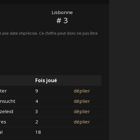
Lisbonne
# 3
une date imprécise. Ce chiffre peut donc ne pas être
Fois joué
ter
9
déplier
nsucht
4
déplier
zeleid
3
déplier
res
2
déplier
al
18