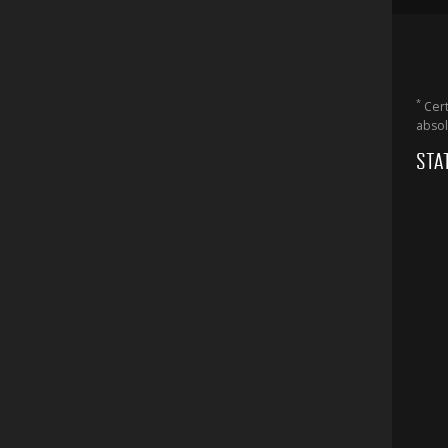
*
Cert
absol
STA