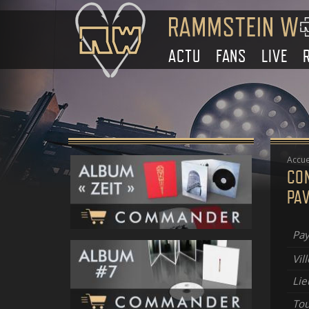
ACTU
FANS
LIVE
Accue
CO
PAV
Pay
Vill
Lie
To