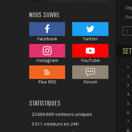
Se
NOUS SUIVRE
Pre
Facebook
Twitter
SET
Instagram
YouTube
1.
2.
Flux RSS
Forum
3.
4.
STATISTIQUES
5.
6.
22 660 609 visiteurs uniques
7.
5 311 visiteurs en 24h
8.