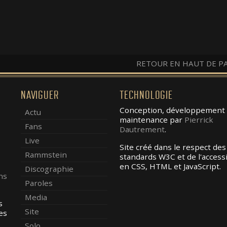
RETOUR EN HAUT DE P
NAVIGUER
TECHNOLOGIE
Conception, développement 
Actu
maintenance par
Pierrick
Fans
Dautrement
.
Live
Site créé dans le respect des
Rammstein
standards W3C et de l'accessib
en CSS, HTML et JavaScript.
Discographie
ns
Paroles
Media
s
Site
es
Solo