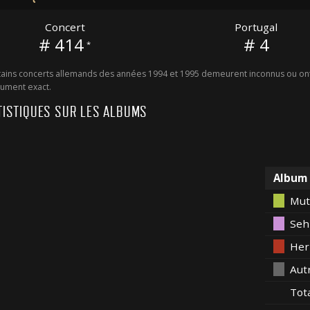
Concert
Portugal
# 414
# 4
*
ains concerts allemands des années 1994 et 1995 demeurent inconnus ou ont 
ument exact.
TISTIQUES SUR LES ALBUMS
Album
Mut
Seh
Her
Aut
Tot