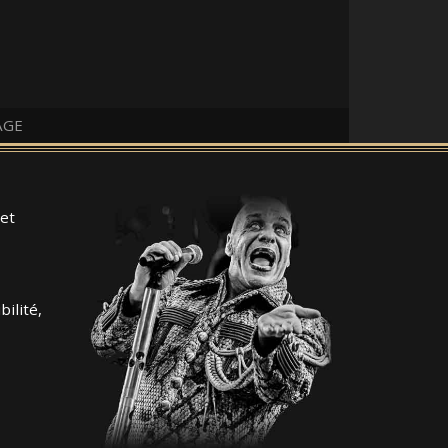
AGE
et
ilité,