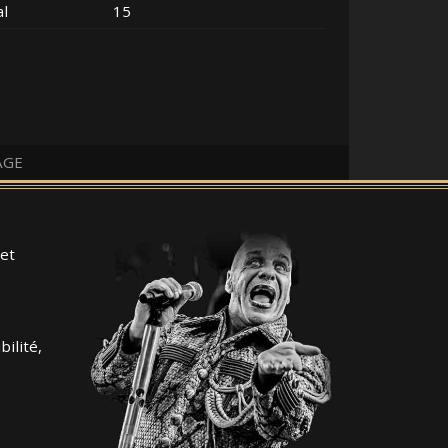
al
15
AGE
et
ilité,