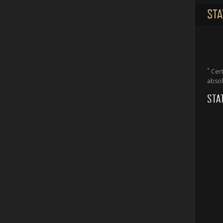
STA
*
Cert
absol
STA