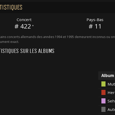
TISTIQUES
Concert
Pays-Bas
# 422
# 11
*
ains concerts allemands des années 1994 et 1995 demeurent inconnus ou ont 
ument exact.
TISTIQUES SUR LES ALBUMS
Album
Mut
Her
Seh
Aut