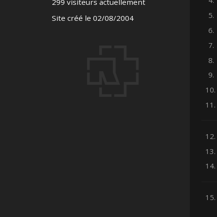
4.
299 visiteurs actuellement
5.
Site créé le 02/08/2004
6.
7.
8.
9.
10.
11.
12.
13.
14.
15.