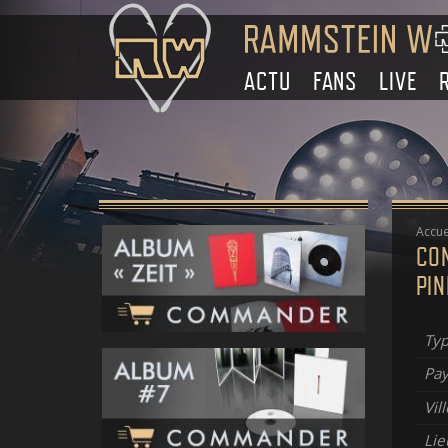
ACTU
FANS
LIVE
Accue
CO
PI
Typ
Pay
Vill
Lie