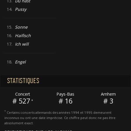
13.
Du hast
14.
Pussy
15.
Sonne
16.
Haifisch
17.
Ich will
18.
Engel
STATISTIQUES
Concert
Pays-Bas
Arnhem
# 527
# 16
# 3
*
*
Certains concerts allemands des années 1994 et 1995 demeurent
inconnus ou ont une date imprécise. Ce chiffre peut donc ne pas être
absolument exact.