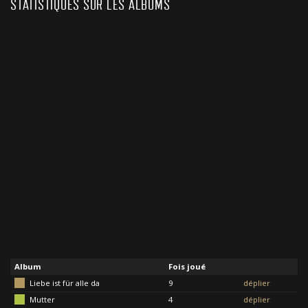
STATISTIQUES SUR LES ALBUMS
Album
Fois joué
Liebe ist für alle da
9
déplier
Mutter
4
déplier