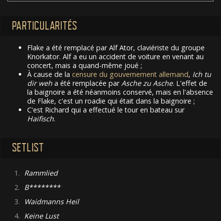
PARTICULARITÉS
Flake a été remplacé par Alf Ator, claviériste du groupe
Knorkator. Alf a eu un accident de voiture en venant au
concert, mais a quand-même joué ;
À cause de la
censure du gouvernement allemand
,
Ich tu
dir weh
a été remplacée par
Asche zu Asche
. L'effet de
la baignoire a été néanmoins conservé, mais en l'absence
de Flake, c'est un roadie qui était dans la baignoire ;
C'est Richard qui a effectué le tour en bateau sur
Haifisch
.
SETLIST
1.
Rammlied
2.
B********
3.
Waidmanns Heil
4.
Keine Lust