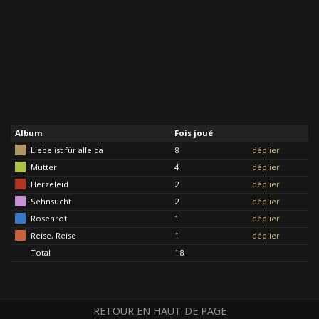
Album
Fois joué
Liebe ist für alle da
8
déplier
Mutter
4
déplier
Herzeleid
2
déplier
Sehnsucht
2
déplier
Rosenrot
1
déplier
Reise, Reise
1
déplier
Total
18
RETOUR EN HAUT DE PAGE