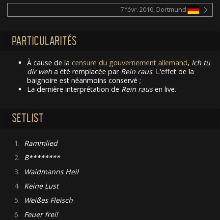
7 févr. 2010, Dortmund
PARTICULARITÉS
À cause de la
censure du gouvernement allemand
,
Ich tu
dir weh
a été remplacée par
Rein raus
. L'effet de la
baignoire est néanmoins conservé ;
La dernière interprétation de
Rein raus
en live.
SETLIST
1.
Rammlied
2.
B********
3.
Waidmanns Heil
4.
Keine Lust
5.
Weißes Fleisch
6.
Feuer frei!