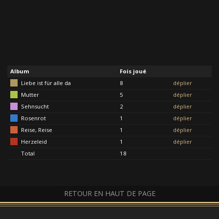
Album
Fois joué
Liebe ist für alle da
8
déplier
Mutter
5
déplier
Sehnsucht
2
déplier
Rosenrot
1
déplier
Reise, Reise
1
déplier
Herzeleid
1
déplier
Total
18
RETOUR EN HAUT DE PAGE