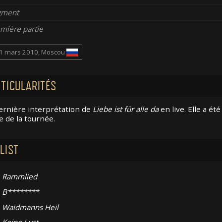
gment
mière partie
1 mars 2010, Moscou
TICULARITÉS
ernière interprétation de
Liebe ist für alle da
en live. Elle a é
e de la tournée.
LIST
Rammlied
B********
Waidmanns Heil