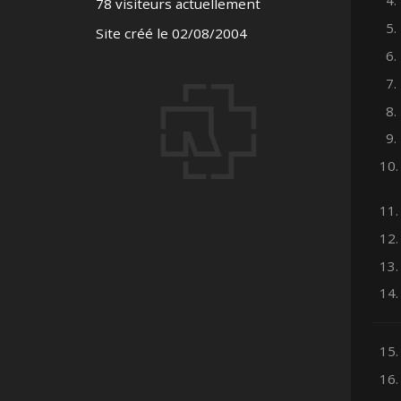
4.
78 visiteurs actuellement
5.
Site créé le 02/08/2004
6.
7.
8.
9.
10.
11.
12.
13.
14.
15.
16.