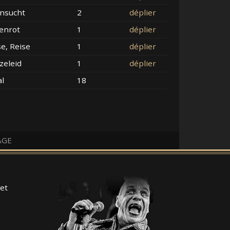
nsucht
2
déplier
enrot
1
déplier
se, Reise
1
déplier
zeleid
1
déplier
al
18
AGE
et