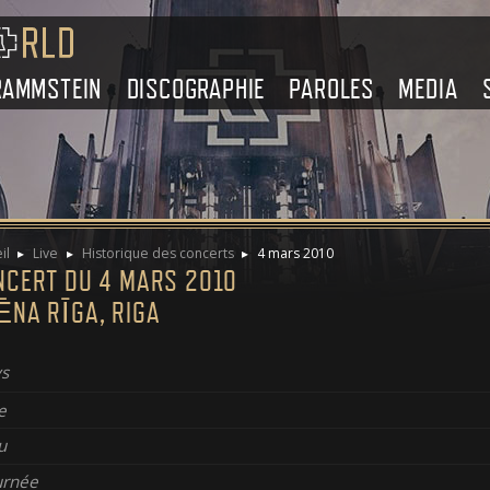
RAMMSTEIN
DISCOGRAPHIE
PAROLES
MEDIA
il
Live
Historique des concerts
4 mars 2010
NCERT DU 4 MARS 2010
ĒNA RĪGA, RIGA
s
e
u
urnée