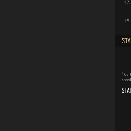
17.
18.
STA
*
Cert
absol
STA