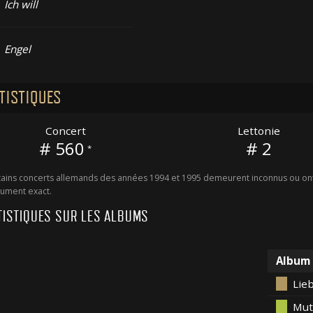
Ich will
Engel
TISTIQUES
Concert
Lettonie
# 560
# 2
*
ains concerts allemands des années 1994 et 1995 demeurent inconnus ou ont 
ument exact.
TISTIQUES SUR LES ALBUMS
Album
Lieb
Mut