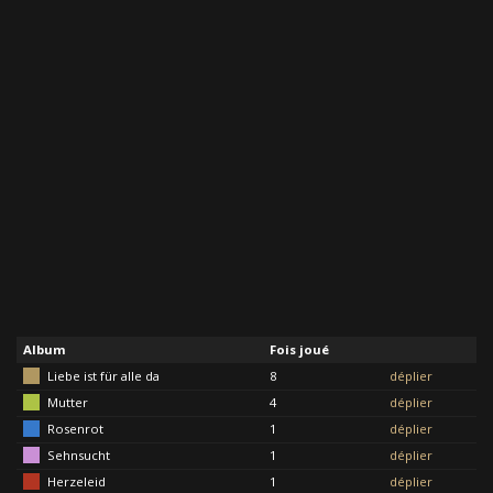
Album
Fois joué
Liebe ist für alle da
8
déplier
Mutter
4
déplier
Rosenrot
1
déplier
Sehnsucht
1
déplier
Herzeleid
1
déplier