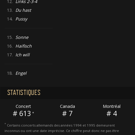
12.
Links 2-3-4
13.
Du hast
14.
Pussy
15.
Sonne
16.
Haifisch
17.
Ich will
18.
Engel
STATISTIQUES
Concert
Canada
Montréal
# 613
# 7
# 4
*
*
Certains concerts allemands des années 1994 et 1995 demeurent
inconnus ou ont une date imprécise. Ce chiffre peut donc ne pas être