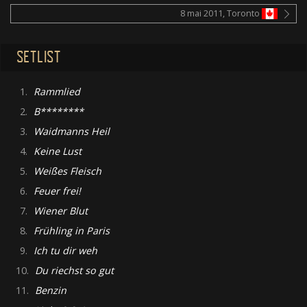
8 mai 2011, Toronto
SETLIST
1.
Rammlied
2.
B********
3.
Waidmanns Heil
4.
Keine Lust
5.
Weißes Fleisch
6.
Feuer frei!
7.
Wiener Blut
8.
Frühling in Paris
9.
Ich tu dir weh
10.
Du riechst so gut
11.
Benzin