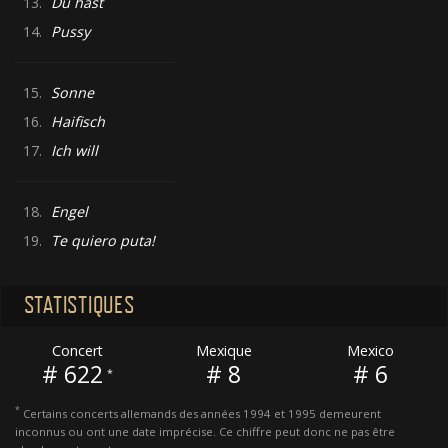
13.
Du hast
14.
Pussy
15.
Sonne
16.
Haifisch
17.
Ich will
18.
Engel
19.
Te quiero puta!
STATISTIQUES
Concert
Mexique
Mexico
# 622
# 8
# 6
*
*
Certains concerts allemands des années 1994 et 1995 demeurent
inconnus ou ont une date imprécise. Ce chiffre peut donc ne pas être