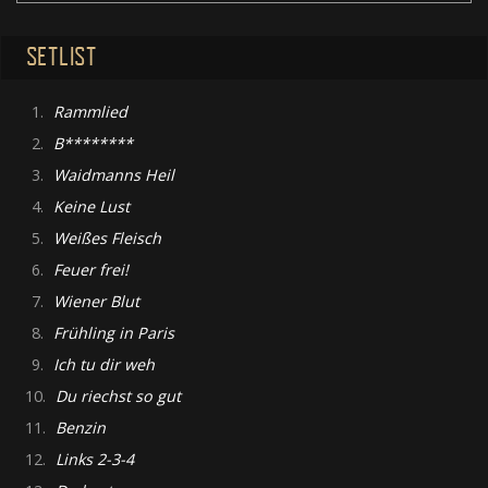
SETLIST
1.
Rammlied
2.
B********
3.
Waidmanns Heil
4.
Keine Lust
5.
Weißes Fleisch
6.
Feuer frei!
7.
Wiener Blut
8.
Frühling in Paris
9.
Ich tu dir weh
10.
Du riechst so gut
11.
Benzin
12.
Links 2-3-4