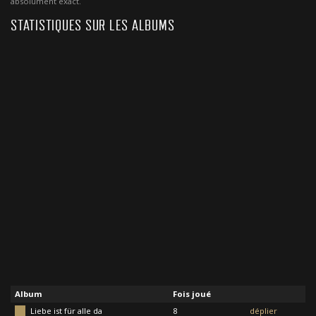
absolument exact.
STATISTIQUES SUR LES ALBUMS
Album
Fois joué
Liebe ist für alle da
8
déplier