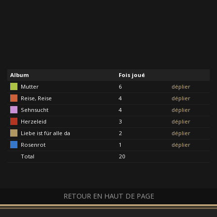
Album
Fois joué
Mutter
6
déplier
Reise, Reise
4
déplier
Sehnsucht
4
déplier
Herzeleid
3
déplier
Liebe ist für alle da
2
déplier
Rosenrot
1
déplier
Total
20
RETOUR EN HAUT DE PAGE