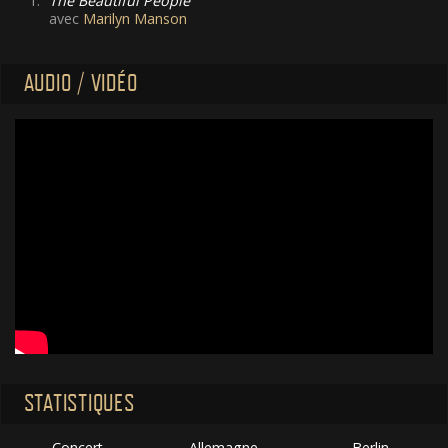
1.
The Beautiful People
avec
Marilyn Manson
AUDIO / VIDÉO
STATISTIQUES
Concert
Allemagne
Berlin