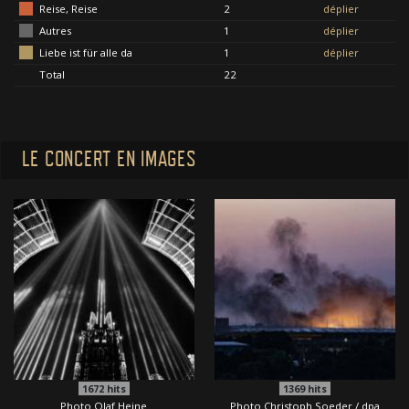
Reise, Reise
2
déplier
Autres
1
déplier
Liebe ist für alle da
1
déplier
Total
22
LE CONCERT EN IMAGES
1672
hits
1369
hits
Photo Olaf Heine
Photo Christoph Soeder / dpa