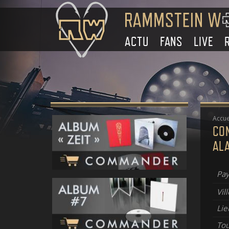
ACTU
FANS
LIVE
Accue
CO
AL
Pay
Vill
Lie
To