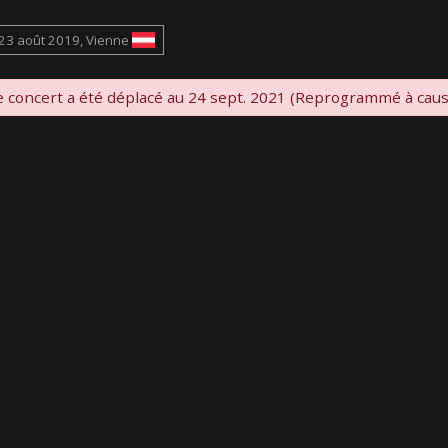
23 août 2019, Vienne
 concert a été déplacé au 24 sept. 2021 (Reprogrammé à cau