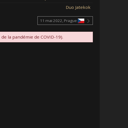
Duo Jatekok
11 mai 2022, Prague
e de la pandémie de COVID-19).