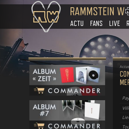
ACTU
FANS
LIVE
Accue
CO
ME
Pay
Vill
Lie
To