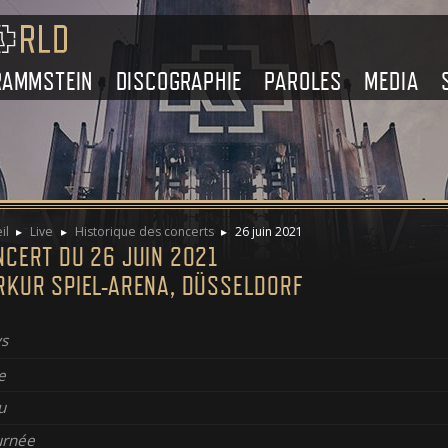
RAMMSTEIN
DISCOGRAPHIE
PAROLES
MEDIA
il
Live
Historique des concerts
26 juin 2021
NCERT DU 26 JUIN 2021
RKUR SPIEL-ARENA, DÜSSELDORF
s
e
u
urnée