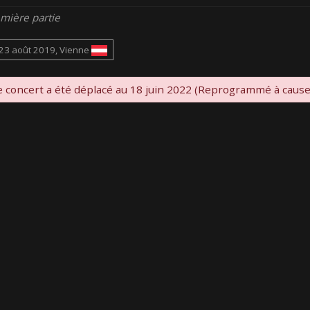
mière partie
23 août 2019, Vienne
 concert a été déplacé au 18 juin 2022 (Reprogrammé à caus