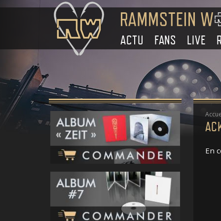
ACTU
FANS
LIVE
Accue
AC
En c