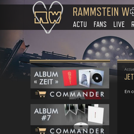
ACTU
FANS
LIVE
Accue
JE
En c