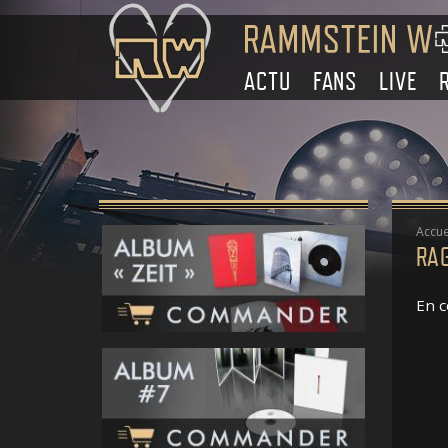
ACTU
FANS
LIVE
Accue
RA
En c