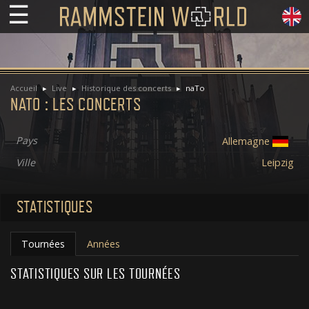
☰
Accueil
Live
Historique des concerts
naTo
NATO : LES CONCERTS
Pays
Allemagne
Ville
Leipzig
STATISTIQUES
Tournées
Années
STATISTIQUES SUR LES TOURNÉES