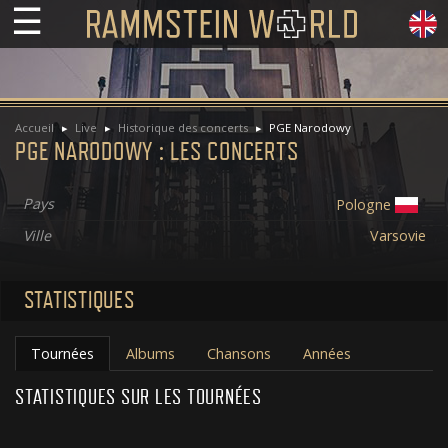
☰
Accueil
Live
Historique des concerts
PGE Narodowy
PGE NARODOWY : LES CONCERTS
Pays
Pologne
Ville
Varsovie
STATISTIQUES
Tournées
Albums
Chansons
Années
STATISTIQUES SUR LES TOURNÉES