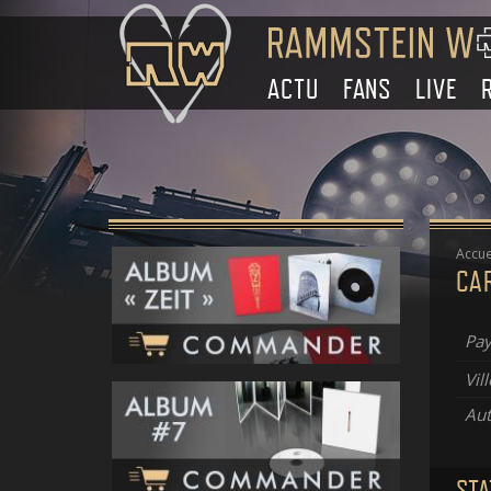
ACTU
FANS
LIVE
Accue
CA
Pay
Vill
Aut
STA