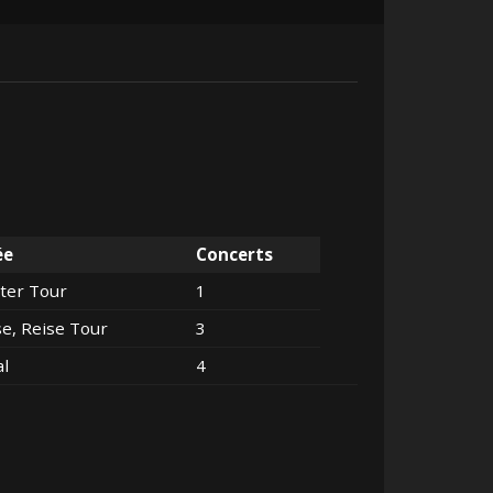
ée
Concerts
ter Tour
1
se, Reise Tour
3
al
4