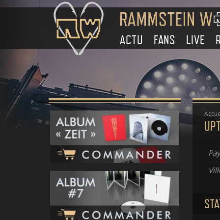
ACTU
FANS
LIVE
Accue
UP
Pay
Vill
STA