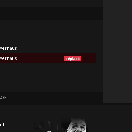
werhaus
werhaus
déplacé
AGE
et