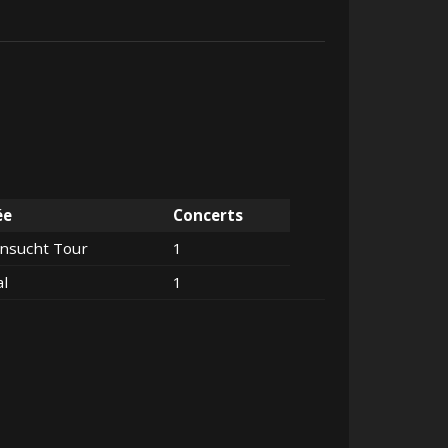
ée
Concerts
nsucht Tour
1
al
1