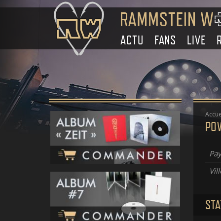
ACTU
FANS
LIVE
Accue
PO
Pay
Vill
STA