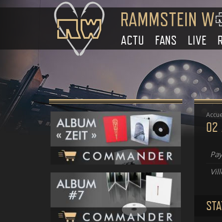
ACTU
FANS
LIVE
Accue
O2
Pay
Vill
STA