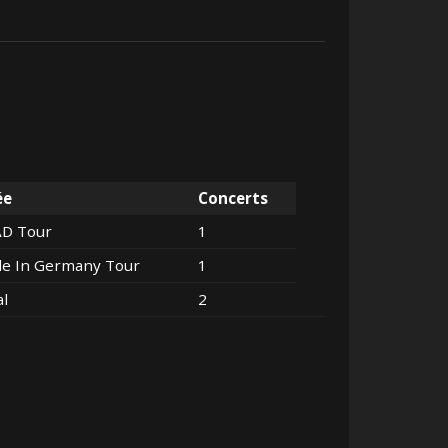
ée
Concerts
AD Tour
1
e In Germany Tour
1
al
2