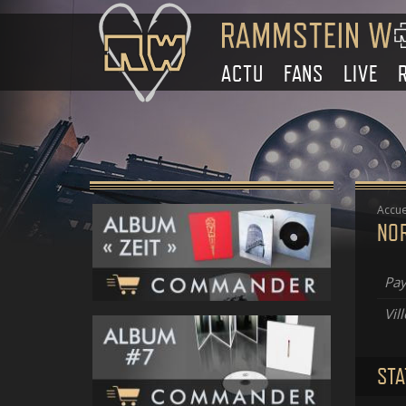
ACTU
FANS
LIVE
Accue
NO
Pay
Vill
STA