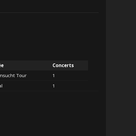
ée
Concerts
nsucht Tour
1
al
1