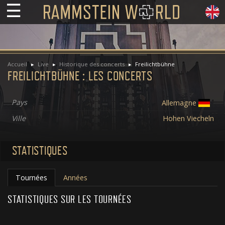
☰
Accueil
Live
Historique des concerts
Freilichtbühne
FREILICHTBÜHNE : LES CONCERTS
Pays
Allemagne
Ville
Hohen Viecheln
STATISTIQUES
Tournées
Années
STATISTIQUES SUR LES TOURNÉES