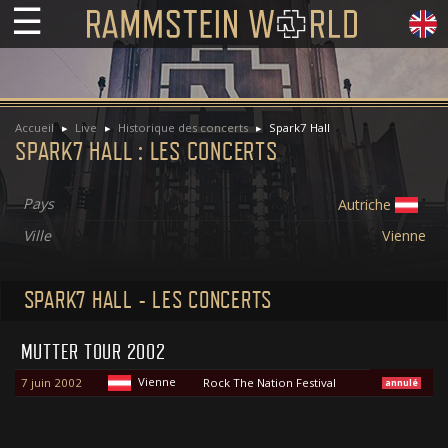
☰
Accueil
Live
Historique des concerts
Spark7 Hall
SPARK7 HALL : LES CONCERTS
Pays
Autriche
Ville
Vienne
SPARK7 HALL - LES CONCERTS
MUTTER TOUR 2002
Vienne
7 juin 2002
Rock The Nation Festival
annulé