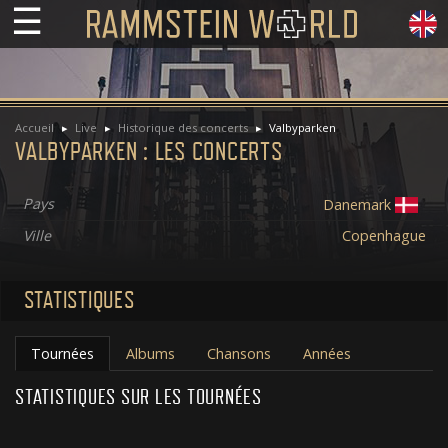
☰
Accueil
Live
Historique des concerts
Valbyparken
VALBYPARKEN : LES CONCERTS
Pays
Danemark
Ville
Copenhague
STATISTIQUES
Tournées
Albums
Chansons
Années
STATISTIQUES SUR LES TOURNÉES