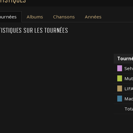
ournées
Albums
Chansons
Années
TISTIQUES SUR LES TOURNÉES
Tourn
Seh
Mut
LIF
Mad
Tot