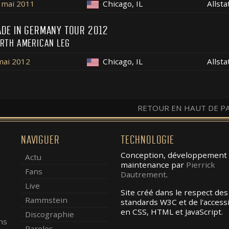
 mai 2011
Chicago, IL
Allst
DE IN GERMANY TOUR 2012
RTH AMERICAN LEG
mai 2012
Chicago, IL
Allst
RETOUR EN HAUT DE P
NAVIGUER
TECHNOLOGIE
Conception, développement 
Actu
maintenance par
Pierrick
Fans
Dautrement
.
Live
Site créé dans le respect des
Rammstein
standards W3C et de l'accessib
en CSS, HTML et JavaScript.
Discographie
ns
Paroles