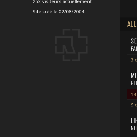
253 visiteurs actuellement
Site créé le 02/08/2004
ALL
SE
FA
3 
MU
PL
14
9 
LI
NO