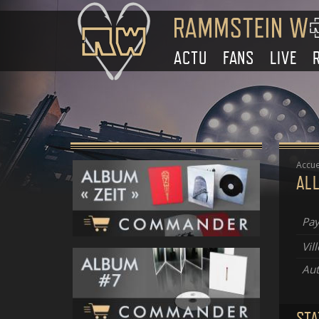
ACTU
FANS
LIVE
Accue
ALL
Pay
Vill
Aut
STA