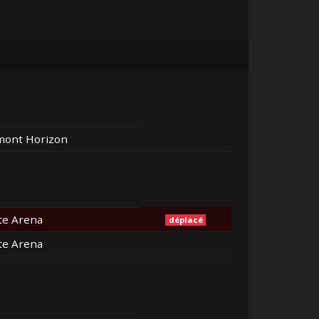
mont Horizon
ate Arena
déplacé
ate Arena