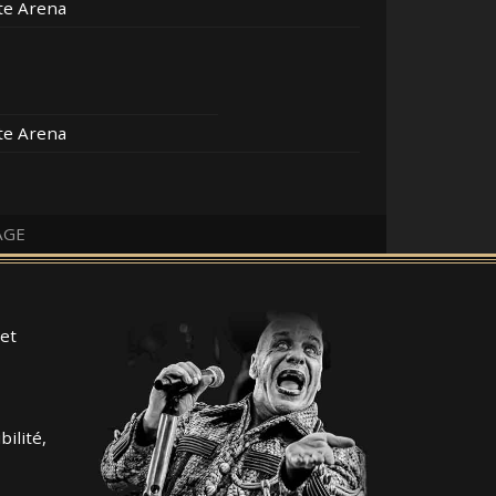
ate Arena
ate Arena
AGE
et
ilité,