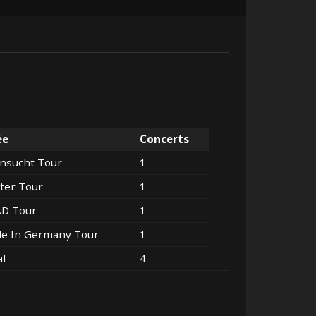
ée
Concerts
nsucht Tour
1
ter Tour
1
AD Tour
1
e In Germany Tour
1
al
4