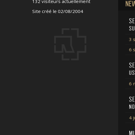
132 visiteurs actuellement
NEW
Site créé le 02/08/2004
SE
SU
3 
6 
SE
US
6 
SE
NO
4 
MU