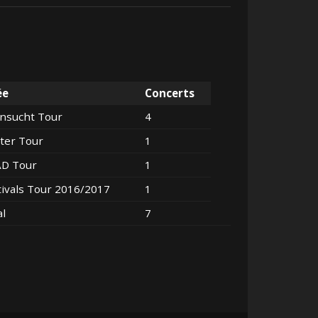
ée
Concerts
nsucht Tour
4
ter Tour
1
AD Tour
1
tivals Tour 2016/2017
1
al
7