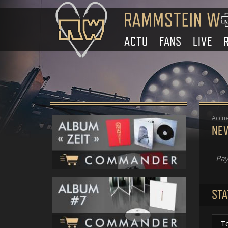
ACTU
FANS
LIVE
Accue
NEW
Pay
STA
T