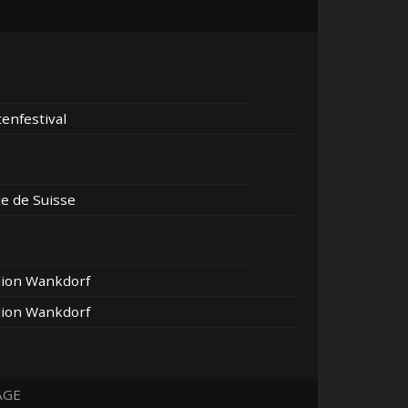
enfestival
e de Suisse
dion Wankdorf
dion Wankdorf
AGE