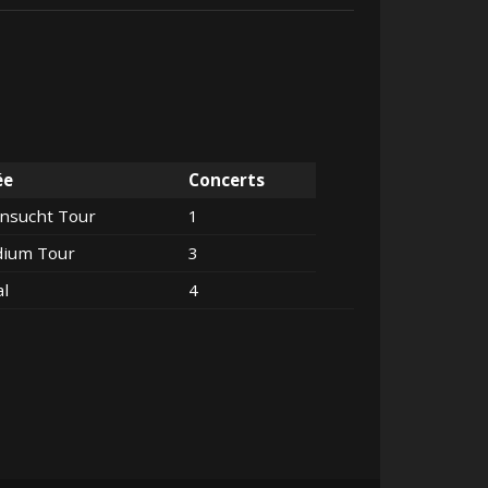
ée
Concerts
nsucht Tour
1
dium Tour
3
al
4