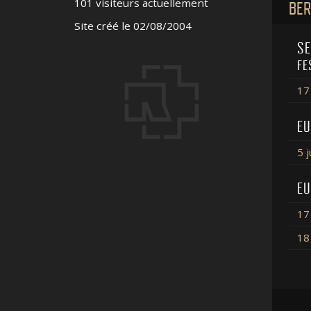
101 visiteurs actuellement
BER
Site créé le 02/08/2004
SE
FE
17 
EU
5 
EU
17
18