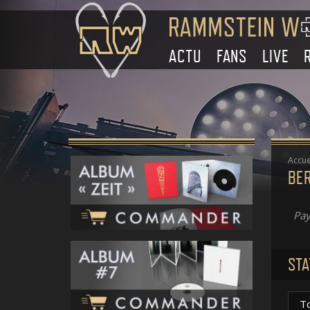
ACTU
FANS
LIVE
Accue
BER
Pay
STA
T