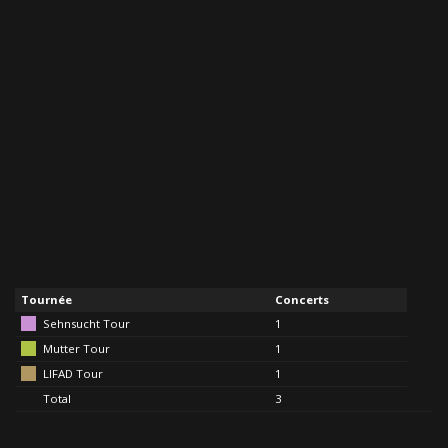
Tournée
Concerts
Sehnsucht Tour
1
Mutter Tour
1
LIFAD Tour
1
Total
3