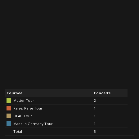
Tournée
Concerts
Mutter Tour
2
Reise, Reise Tour
1
LIFAD Tour
1
Made In Germany Tour
1
Total
5