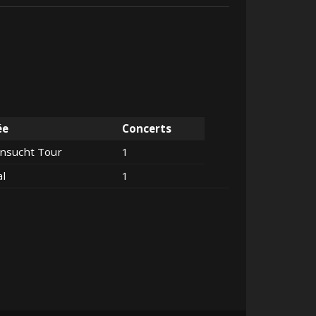
ée
Concerts
nsucht Tour
1
al
1