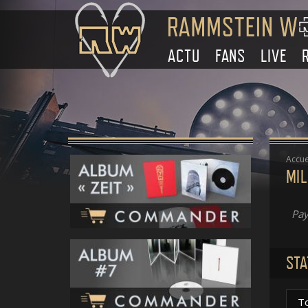
ACTU
FANS
LIVE
Accue
MIL
Pay
STA
T