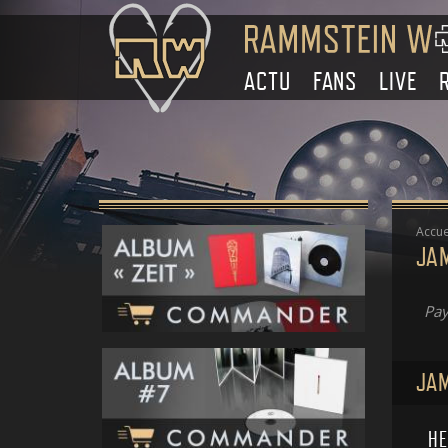
ACTU
FANS
LIVE
Accue
JA
Pay
JAM
HE