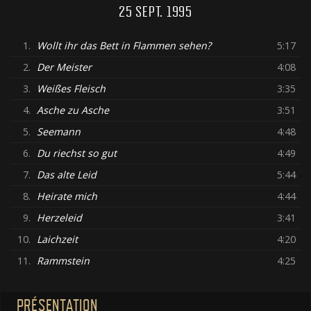
25 SEPT. 1995
1.
Wollt ihr das Bett in Flammen sehen?
5:17
2.
Der Meister
4:08
3.
Weißes Fleisch
3:35
4.
Asche zu Asche
3:51
5.
Seemann
4:48
6.
Du riechst so gut
4:49
7.
Das alte Leid
5:44
8.
Heirate mich
4:44
9.
Herzeleid
3:41
10.
Laichzeit
4:20
11.
Rammstein
4:25
PRÉSENTATION