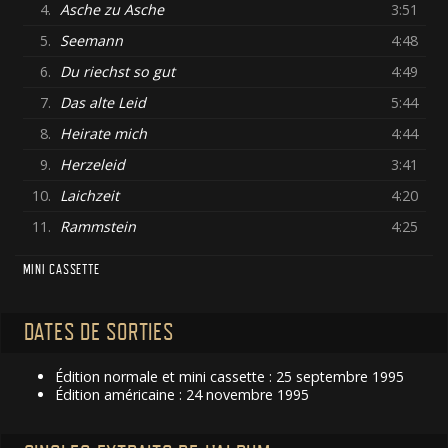
4.
Asche zu Asche
3:51
5.
Seemann
4:48
6.
Du riechst so gut
4:49
7.
Das alte Leid
5:44
8.
Heirate mich
4:44
9.
Herzeleid
3:41
10.
Laichzeit
4:20
11.
Rammstein
4:25
MINI CASSETTE
DATES DE SORTIES
Édition normale et mini cassette : 25 septembre 1995
Édition américaine : 24 novembre 1995