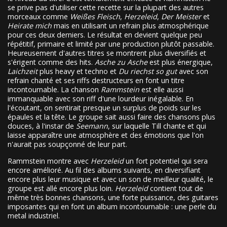
se prive pas d'utiliser cette recette sur la plupart des autres
morceaux comme
Weißes Fleisch
,
Herzeleid
,
Der Meister
et
Heirate mich
mais en utilisant un refrain plus atmosphérique
pour ces deux derniers. Le résultat en devient quelque peu
répétitif, primaire et limité par une production plutôt passable.
Heureusement d'autres titres se montrent plus diversifiés et
s'érigent comme des hits.
Asche zu Asche
est plus énergique,
Laichzeit
plus heavy et techno et
Du riechst so gut
avec son
refrain chanté et ses riffs destructeurs en font un titre
incontournable. La chanson
Rammstein
est elle aussi
immanquable avec son riff d'une lourdeur inégalable. En
l'écoutant, on sentirait presque un surplus de poids sur les
épaules et la tête. Le groupe sait aussi faire des chansons plus
douces, à l'instar de
Seemann
, sur laquelle Till chante et qui
laisse apparaître une atmosphère et des émotions que l'on
n'aurait pas soupçonné de leur part.
Rammstein montre avec
Herzeleid
un fort potentiel qui sera
encore amélioré. Au fil des albums suivants, en diversifiant
encore plus leur musique et avec un son de meilleur qualité, le
groupe est allé encore plus loin.
Herzeleid
contient tout de
même très bonnes chansons, une forte puissance, des guitares
imposantes qui en font un album incontournable : une perle du
metal industriel.