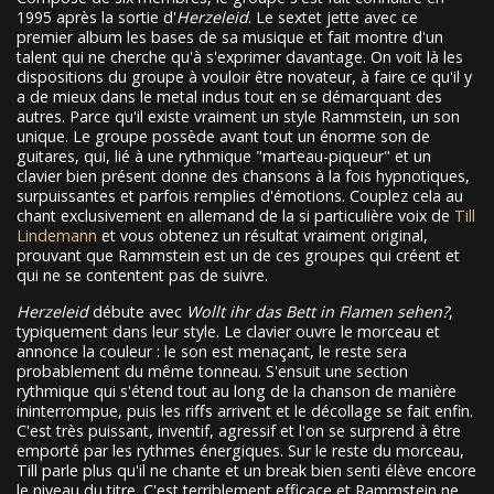
1995 après la sortie d'
Herzeleid
. Le sextet jette avec ce
premier album les bases de sa musique et fait montre d'un
talent qui ne cherche qu'à s'exprimer davantage. On voit là les
dispositions du groupe à vouloir être novateur, à faire ce qu'il y
a de mieux dans le metal indus tout en se démarquant des
autres. Parce qu'il existe vraiment un style Rammstein, un son
unique. Le groupe possède avant tout un énorme son de
guitares, qui, lié à une rythmique "marteau-piqueur" et un
clavier bien présent donne des chansons à la fois hypnotiques,
surpuissantes et parfois remplies d'émotions. Couplez cela au
chant exclusivement en allemand de la si particulière voix de
Till
Lindemann
et vous obtenez un résultat vraiment original,
prouvant que Rammstein est un de ces groupes qui créent et
qui ne se contentent pas de suivre.
Herzeleid
débute avec
Wollt ihr das Bett in Flamen sehen?
,
typiquement dans leur style. Le clavier ouvre le morceau et
annonce la couleur : le son est menaçant, le reste sera
probablement du même tonneau. S'ensuit une section
rythmique qui s'étend tout au long de la chanson de manière
ininterrompue, puis les riffs arrivent et le décollage se fait enfin.
C'est très puissant, inventif, agressif et l'on se surprend à être
emporté par les rythmes énergiques. Sur le reste du morceau,
Till parle plus qu'il ne chante et un break bien senti élève encore
le niveau du titre. C'est terriblement efficace et Rammstein ne