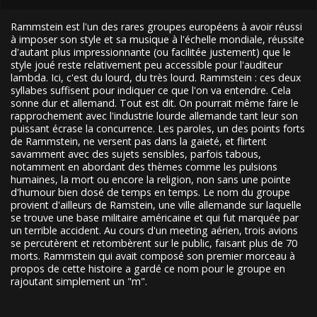
Rammstein est l'un des rares groupes européens à avoir réussi
à imposer son style et sa musique à l'échelle mondiale, réussite
d'autant plus impressionnante (ou facilitée justement) que le
style joué reste relativement peu accessible pour l'auditeur
lambda. Ici, c'est du lourd, du très lourd. Rammstein : ces deux
syllabes suffisent pour indiquer ce que l'on va entendre. Cela
sonne dur et allemand. Tout est dit. On pourrait même faire le
rapprochement avec l'industrie lourde allemande tant leur son
puissant écrase la concurrence. Les paroles, un des points forts
de Rammstein, ne versent pas dans la gaieté, et flirtent
savamment avec des sujets sensibles, parfois tabous,
notamment en abordant des thèmes comme les pulsions
humaines, la mort ou encore la religion, non sans une pointe
d'humour bien dosé de temps en temps. Le nom du groupe
provient d'ailleurs de Ramstein, une ville allemande sur laquelle
se trouve une base militaire américaine et qui fut marquée par
un terrible accident. Au cours d'un meeting aérien, trois avions
se percutèrent et retombèrent sur le public, faisant plus de 70
morts. Rammstein qui avait composé son premier morceau à
propos de cette histoire a gardé ce nom pour le groupe en
rajoutant simplement un "m".